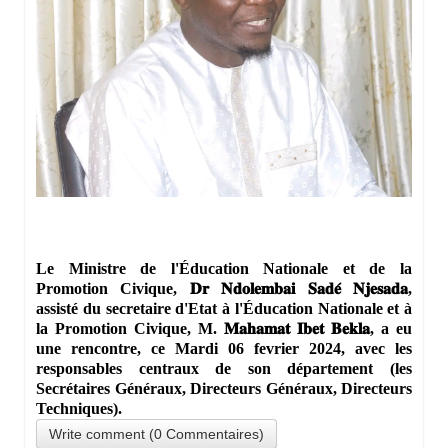
Le Ministre de l'Éducation Nationale et de la
Promotion Civique, 𝐃𝐫 𝐍𝐝𝐨𝐥𝐞𝐦𝐛𝐚𝐢 𝐒𝐚𝐝𝐞́ 𝐍𝐣𝐞𝐬𝐚𝐝𝐚,
assisté du secretaire d'Etat à l'Éducation Nationale et à
la Promotion Civique, M. 𝐌𝐚𝐡𝐚𝐦𝐚𝐭 𝐈𝐛𝐞𝐭 𝐁𝐞𝐤𝐥𝐚, a eu
une rencontre, ce Mardi 06 fevrier 2024, avec les
responsables centraux de son département (les
Secrétaires Généraux, Directeurs Généraux, Directeurs
Techniques).
Write comment (0 Commentaires)