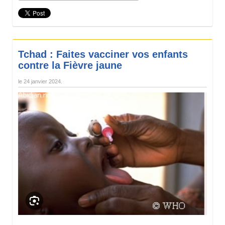
Tchad : Faites vacciner vos enfants
contre la Fièvre jaune
le
24 janvier 2024
.