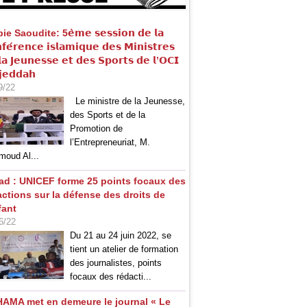
e Saoudite: 5𝗲̀𝗺𝗲 𝘀𝗲𝘀𝘀𝗶𝗼𝗻 𝗱𝗲 𝗹𝗮
𝗳𝗲́𝗿𝗲𝗻𝗰𝗲 𝗶𝘀𝗹𝗮𝗺𝗶𝗾𝘂𝗲 𝗱𝗲𝘀 𝗠𝗶𝗻𝗶𝘀𝘁𝗿𝗲𝘀
𝗮 𝗝𝗲𝘂𝗻𝗲𝘀𝘀𝗲 𝗲𝘁 𝗱𝗲𝘀 𝗦𝗽𝗼𝗿𝘁𝘀 𝗱𝗲 𝗹’𝗢𝗖𝗜
𝗷𝗲𝗱𝗱𝗮𝗵
9/22
Le ministre de la Jeunesse,
des Sports et de la
Promotion de
l’Entrepreneuriat, M.
oud Al...
ad : UNICEF forme 25 points focaux des
actions sur la défense des droits de
fant
6/22
Du 21 au 24 juin 2022, se
tient un atelier de formation
des journalistes, points
focaux des rédacti...
HAMA met en demeure le journal « Le