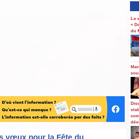
La 
« D
du 
Mar
sou
Disc
stab
com
dév
s vœux pour la Fête du