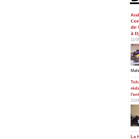
Arabi
𝗖𝗼𝗻
𝗱𝗲 
𝗮̀ 𝗗
11/0
Mahm
Tch
réd
l'en
22/0
La 