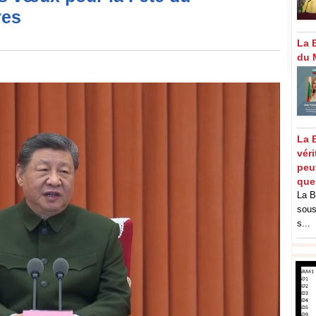
res
La 
du 
La 
vér
peut
que
La B
sous
s...