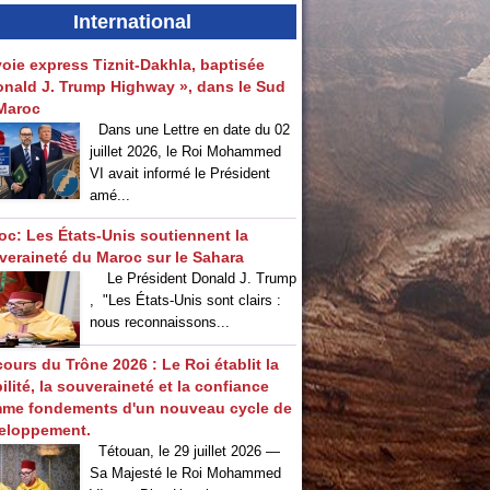
International
voie express Tiznit-Dakhla, baptisée
onald J. Trump Highway », dans le Sud
Maroc
Dans une Lettre en date du 02
juillet 2026, le Roi Mohammed
VI avait informé le Président
amé...
oc: Les États-Unis soutiennent la
veraineté du Maroc sur le Sahara
Le Président Donald J. Trump
, "Les États-Unis sont clairs :
nous reconnaissons...
ours du Trône 2026 : Le Roi établit la
ilité, la souveraineté et la confiance
me fondements d'un nouveau cycle de
eloppement.
Tétouan, le 29 juillet 2026 —
Sa Majesté le Roi Mohammed