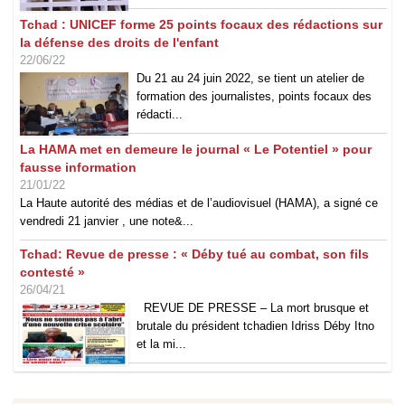
Tchad : UNICEF forme 25 points focaux des rédactions sur
la défense des droits de l'enfant
22/06/22
Du 21 au 24 juin 2022, se tient un atelier de
formation des journalistes, points focaux des
rédacti...
La HAMA met en demeure le journal « Le Potentiel » pour
fausse information
21/01/22
La Haute autorité des médias et de l’audiovisuel (HAMA), a signé ce
vendredi 21 janvier , une note&...
Tchad: Revue de presse : « Déby tué au combat, son fils
contesté »
26/04/21
REVUE DE PRESSE – La mort brusque et
brutale du président tchadien Idriss Déby Itno
et la mi...