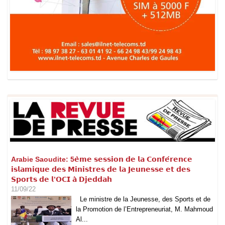
Arabie Saoudite: 5𝗲̀𝗺𝗲 𝘀𝗲𝘀𝘀𝗶𝗼𝗻 𝗱𝗲 𝗹𝗮 𝗖𝗼𝗻𝗳𝗲́𝗿𝗲𝗻𝗰𝗲
𝗶𝘀𝗹𝗮𝗺𝗶𝗾𝘂𝗲 𝗱𝗲𝘀 𝗠𝗶𝗻𝗶𝘀𝘁𝗿𝗲𝘀 𝗱𝗲 𝗹𝗮 𝗝𝗲𝘂𝗻𝗲𝘀𝘀𝗲 𝗲𝘁 𝗱𝗲𝘀
𝗦𝗽𝗼𝗿𝘁𝘀 𝗱𝗲 𝗹’𝗢𝗖𝗜 𝗮̀ 𝗗𝗷𝗲𝗱𝗱𝗮𝗵
11/09/22
Le ministre de la Jeunesse, des Sports et de
la Promotion de l’Entrepreneuriat, M. Mahmoud
Al...