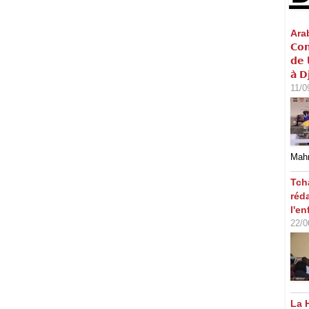
Arabi
𝗖𝗼𝗻
𝗱𝗲 
𝗮̀ 𝗗
11/0
Mahm
Tch
réd
l'en
22/0
La 