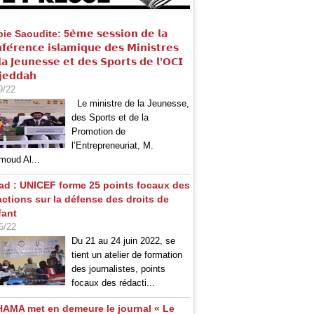
e Saoudite: 5𝗲̀𝗺𝗲 𝘀𝗲𝘀𝘀𝗶𝗼𝗻 𝗱𝗲 𝗹𝗮
𝗳𝗲́𝗿𝗲𝗻𝗰𝗲 𝗶𝘀𝗹𝗮𝗺𝗶𝗾𝘂𝗲 𝗱𝗲𝘀 𝗠𝗶𝗻𝗶𝘀𝘁𝗿𝗲𝘀
𝗮 𝗝𝗲𝘂𝗻𝗲𝘀𝘀𝗲 𝗲𝘁 𝗱𝗲𝘀 𝗦𝗽𝗼𝗿𝘁𝘀 𝗱𝗲 𝗹’𝗢𝗖𝗜
𝗷𝗲𝗱𝗱𝗮𝗵
9/22
Le ministre de la Jeunesse,
des Sports et de la
Promotion de
l’Entrepreneuriat, M.
oud Al...
ad : UNICEF forme 25 points focaux des
actions sur la défense des droits de
fant
6/22
Du 21 au 24 juin 2022, se
tient un atelier de formation
des journalistes, points
focaux des rédacti...
HAMA met en demeure le journal « Le