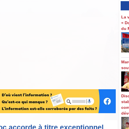
La 
« D
du 
Mar
sou
Disc
stab
com
dév
oc accorde à titre exceptionnel