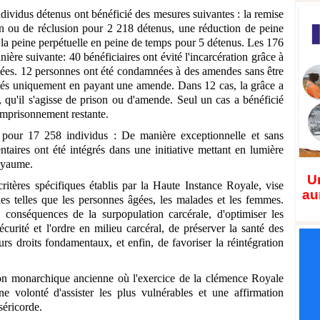
dividus détenus ont bénéficié des mesures suivantes : la remise
son ou de réclusion pour 2 218 détenus, une réduction de peine
la peine perpétuelle en peine de temps pour 5 détenus. Les 176
nière suivante: 40 bénéficiaires ont évité l'incarcération grâce à
ées. 12 personnes ont été condamnées à des amendes sans être
iés uniquement en payant une amende. Dans 12 cas, la grâce a
 qu'il s'agisse de prison ou d'amende. Seul un cas a bénéficié
'emprisonnement restante.
 pour 17 258 individus : De manière exceptionnelle et sans
ires ont été intégrés dans une initiative mettant en lumière
Royaume.
Un
ritères spécifiques établis par la Haute Instance Royale, vise
au
les telles que les personnes âgées, les malades et les femmes.
es conséquences de la surpopulation carcérale, d'optimiser les
écurité et l'ordre en milieu carcéral, de préserver la santé des
urs droits fondamentaux, et enfin, de favoriser la réintégration
tion monarchique ancienne où l'exercice de la clémence Royale
 volonté d'assister les plus vulnérables et une affirmation
séricorde.