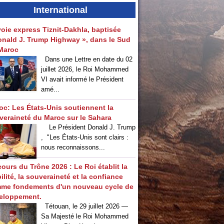
International
voie express Tiznit-Dakhla, baptisée
onald J. Trump Highway », dans le Sud
Maroc
Dans une Lettre en date du 02
juillet 2026, le Roi Mohammed
VI avait informé le Président
amé...
oc: Les États-Unis soutiennent la
veraineté du Maroc sur le Sahara
Le Président Donald J. Trump
, "Les États-Unis sont clairs :
nous reconnaissons...
ours du Trône 2026 : Le Roi établit la
ilité, la souveraineté et la confiance
me fondements d'un nouveau cycle de
eloppement.
Tétouan, le 29 juillet 2026 —
Sa Majesté le Roi Mohammed