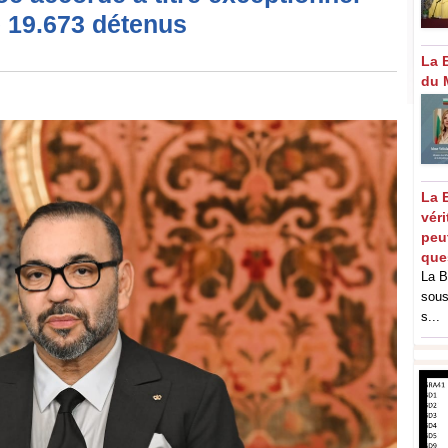
e 19.673 détenus
La 
du 
La 
vér
peut
que
La B
sous
s...