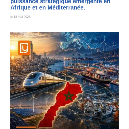
puissance stratégique émergente en
Afrique et en Méditerranée.
le
18 mai 2026
.