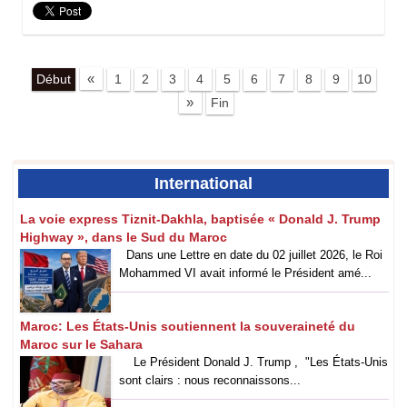
«
Début
1
2
3
4
5
6
7
8
9
10
»
Fin
International
La voie express Tiznit-Dakhla, baptisée « Donald J. Trump
Highway », dans le Sud du Maroc
Dans une Lettre en date du 02 juillet 2026, le Roi
Mohammed VI avait informé le Président amé...
Maroc: Les États-Unis soutiennent la souveraineté du
Maroc sur le Sahara
Le Président Donald J. Trump , "Les États-Unis
sont clairs : nous reconnaissons...