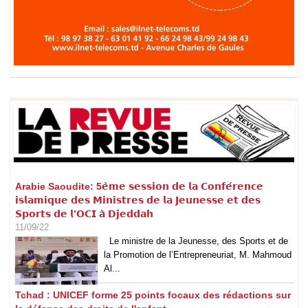
Arabie Saoudite: 5𝗲̀𝗺𝗲 𝘀𝗲𝘀𝘀𝗶𝗼𝗻 𝗱𝗲 𝗹𝗮 𝗖𝗼𝗻𝗳𝗲́𝗿𝗲𝗻𝗰𝗲
𝗶𝘀𝗹𝗮𝗺𝗶𝗾𝘂𝗲 𝗱𝗲𝘀 𝗠𝗶𝗻𝗶𝘀𝘁𝗿𝗲𝘀 𝗱𝗲 𝗹𝗮 𝗝𝗲𝘂𝗻𝗲𝘀𝘀𝗲 𝗲𝘁 𝗱𝗲𝘀
𝗦𝗽𝗼𝗿𝘁𝘀 𝗱𝗲 𝗹’𝗢𝗖𝗜 𝗮̀ 𝗗𝗷𝗲𝗱𝗱𝗮𝗵
11/09/22
Le ministre de la Jeunesse, des Sports et de
la Promotion de l’Entrepreneuriat, M. Mahmoud
Al...
Tchad : UNICEF forme 25 points focaux des rédactions sur