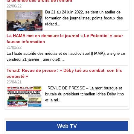
la défense des droits de l'enfant
22/06/22
Du 21 au 24 juin 2022, se tient un atelier de
formation des journalistes, points focaux des
rédacti...
La HAMA met en demeure le journal « Le Potentiel » pour
fausse information
21/01/22
La Haute autorité des médias et de l’audiovisuel (HAMA), a signé ce
vendredi 21 janvier , une note&...
Tchad: Revue de presse : « Déby tué au combat, son fils
contesté »
26/04/21
REVUE DE PRESSE – La mort brusque et
brutale du président tchadien Idriss Déby Itno
et la mi...
Web
TV