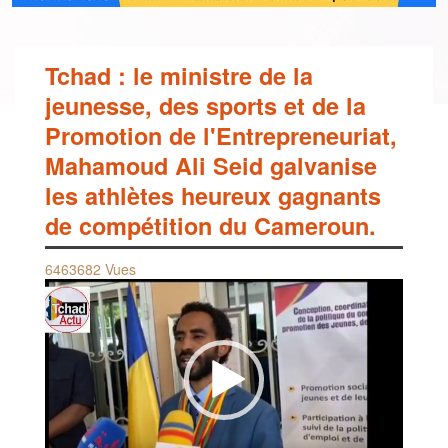
Tchad : le ministre de la
jeunesse, des sports et de la
Promotion de l'Entrepreneuriat,
Mahamoud Ali Seid galvanise
les athlètes heureux gagnants
de compétition du Cameroun.
6463682 Vues