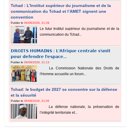
Tchad : L’Institut supérieur du journalisme et de la
communication du Tchad et l’AMET signent une
convention
Publier le
06/08/2026, 21:29
Le futur Institut supérieur du journalisme et de la
communication du Tchad...
𝗗𝗥𝗢𝗜𝗧𝗦 𝗛𝗨𝗠𝗔𝗜𝗡𝗦 : 𝗟'𝗔𝗳𝗿𝗶𝗾𝘂𝗲 𝗰𝗲𝗻𝘁𝗿𝗮𝗹𝗲 𝘀'𝘂𝗻𝗶𝘁
𝗽𝗼𝘂𝗿 𝗱𝗲𝗳𝗲𝗻𝗱𝗿𝗲 𝗹'𝗲𝘀𝗽𝗮𝗰𝗲...
Publier le
06/08/2026, 21:13
La Commission Nationale des Droits de
l'Homme accueille un forum...
Tchad: le budget de 2027 se concentre sur la défense
et la sécurité
Publier le
06/08/2026, 21:05
La défense nationale, la préservation de
l’intégrité territoriale et...