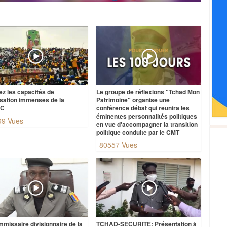
ez les capacités de
Le groupe de réflexions "Tchad Mon
isation immenses de la
Patrimoine" organise une
AC
conférence débat qui reunira les
éminentes personnalités politiques
99 Vues
en vue d'accompagner la transition
politique conduite par le CMT
80557 Vues
mmissaire divisionnaire de la
TCHAD-SECURITE: Présentation à