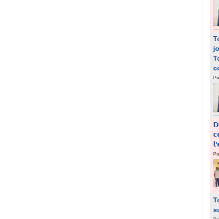
T
j
T
c
Pu
𝗗
𝗰
𝗹
Pu
T
s