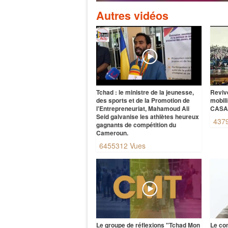
Autres vidéos
Tchad : le ministre de la jeunesse,
Reviv
des sports et de la Promotion de
mobil
l'Entrepreneuriat, Mahamoud Ali
CAS
Seid galvanise les athlètes heureux
437
gagnants de compétition du
Cameroun.
6455312 Vues
Le groupe de réflexions "Tchad Mon
Le co