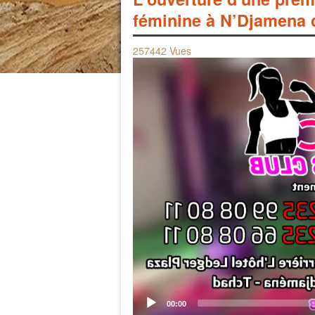
féminine à N’Djamena d
257442 Vues