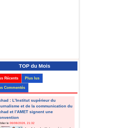
TOP
du Mois
us Récents
Plus lus
us Commentés
chad : L’Institut supérieur du
ournalisme et de la communication du
chad et l’AMET signent une
onvention
blier le
06/08/2026, 21:32