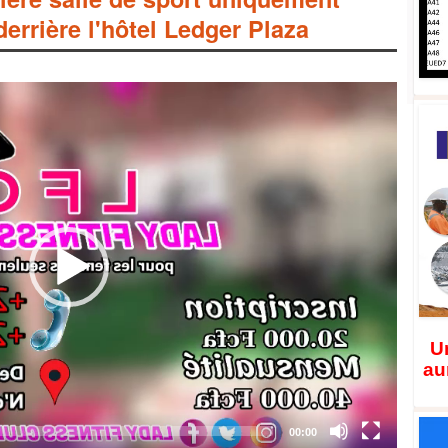
errière l'hôtel Ledger Plaza
Un
au