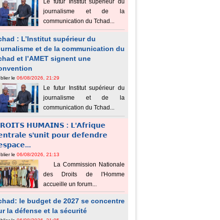
Le futur Institut supérieur du
journalisme et de la
communication du Tchad...
chad : L’Institut supérieur du
ournalisme et de la communication du
chad et l’AMET signent une
onvention
blier le
06/08/2026, 21:29
Le futur Institut supérieur du
journalisme et de la
communication du Tchad...
𝗥𝗢𝗜𝗧𝗦 𝗛𝗨𝗠𝗔𝗜𝗡𝗦 : 𝗟'𝗔𝗳𝗿𝗶𝗾𝘂𝗲
𝗲𝗻𝘁𝗿𝗮𝗹𝗲 𝘀'𝘂𝗻𝗶𝘁 𝗽𝗼𝘂𝗿 𝗱𝗲𝗳𝗲𝗻𝗱𝗿𝗲
'𝗲𝘀𝗽𝗮𝗰𝗲...
blier le
06/08/2026, 21:13
La Commission Nationale
des Droits de l'Homme
accueille un forum...
chad: le budget de 2027 se concentre
ur la défense et la sécurité