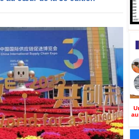
Un
au