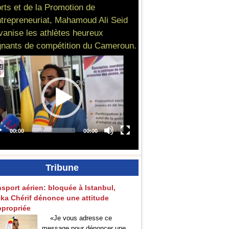
rts et de la Promotion de
ntrepreneuriat, Mahamoud Ali Seid
vanise les athlètes heureux
nants de compétition du Cameroun.
Tribune
nsport aérien: bloquée à Istanbul,
ka Chérif dénonce une attitude
ppropriée
«Je vous adresse ce
message pour dénoncer une