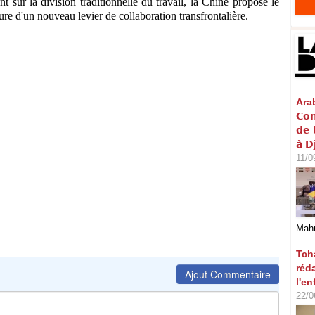
t sur la division traditionnelle du travail, la Chine propose le
 d'un nouveau levier de collaboration transfrontalière.
Arabi
𝗖𝗼𝗻
𝗱𝗲 
𝗮̀ 𝗗
11/0
Mahm
Tch
réd
Ajout Commentaire
l'en
22/0