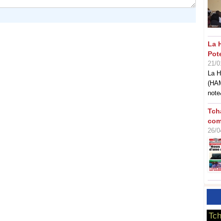
La 
Pot
21/0
La H
(HAM
note
Tch
com
26/0
Tch