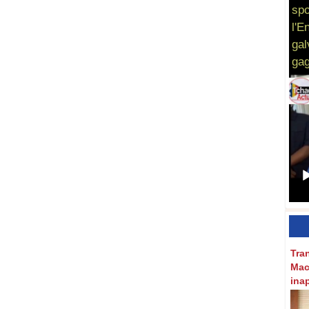
spo
l'E
gal
gag
Tra
Mac
ina