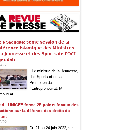
e Saoudite: 5𝗲̀𝗺𝗲 𝘀𝗲𝘀𝘀𝗶𝗼𝗻 𝗱𝗲 𝗹𝗮
𝗳𝗲́𝗿𝗲𝗻𝗰𝗲 𝗶𝘀𝗹𝗮𝗺𝗶𝗾𝘂𝗲 𝗱𝗲𝘀 𝗠𝗶𝗻𝗶𝘀𝘁𝗿𝗲𝘀
𝗮 𝗝𝗲𝘂𝗻𝗲𝘀𝘀𝗲 𝗲𝘁 𝗱𝗲𝘀 𝗦𝗽𝗼𝗿𝘁𝘀 𝗱𝗲 𝗹’𝗢𝗖𝗜
𝗷𝗲𝗱𝗱𝗮𝗵
9/22
Le ministre de la Jeunesse,
des Sports et de la
Promotion de
l’Entrepreneuriat, M.
oud Al...
ad : UNICEF forme 25 points focaux des
actions sur la défense des droits de
fant
6/22
Du 21 au 24 juin 2022, se