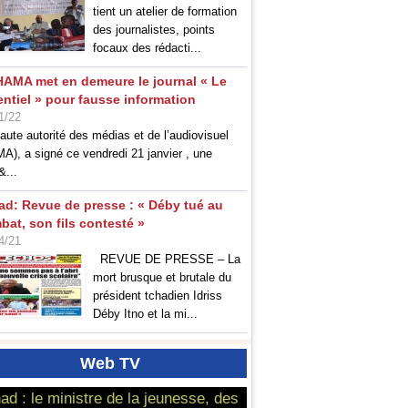
tient un atelier de formation
des journalistes, points
focaux des rédacti...
HAMA met en demeure le journal « Le
entiel » pour fausse information
1/22
aute autorité des médias et de l’audiovisuel
A), a signé ce vendredi 21 janvier , une
&...
ad: Revue de presse : « Déby tué au
bat, son fils contesté »
4/21
REVUE DE PRESSE – La
mort brusque et brutale du
président tchadien Idriss
Déby Itno et la mi...
Web
TV
ad : le ministre de la jeunesse, des