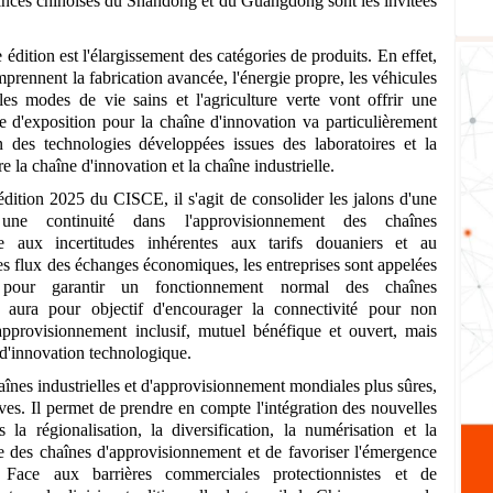
vinces chinoises du Shandong et du Guangdong sont les invitées
édition est l'élargissement des catégories de produits. En effet,
mprennent la fabrication avancée, l'énergie propre, les véhicules
 les modes de vie sains et l'agriculture verte vont offrir une
e d'exposition pour la chaîne d'innovation va particulièrement
n des technologies développées issues des laboratoires et la
e la chaîne d'innovation et la chaîne industrielle.
édition 2025 du CISCE, il s'agit de consolider les jalons d'une
r une continuité dans l'approvisionnement des chaînes
ce aux incertitudes inhérentes aux tarifs douaniers et au
es flux des échanges économiques, les entreprises sont appelées
pour garantir un fonctionnement normal des chaînes
aura pour objectif d'encourager la connectivité pour non
pprovisionnement inclusif, mutuel bénéfique et ouvert, mais
 d'innovation technologique.
nes industrielles et d'approvisionnement mondiales plus sûres,
sives. Il permet de prendre en compte l'intégration des nouvelles
s la régionalisation, la diversification, la numérisation et la
ure des chaînes d'approvisionnement et de favoriser l'émergence
ace aux barrières commerciales protectionnistes et de