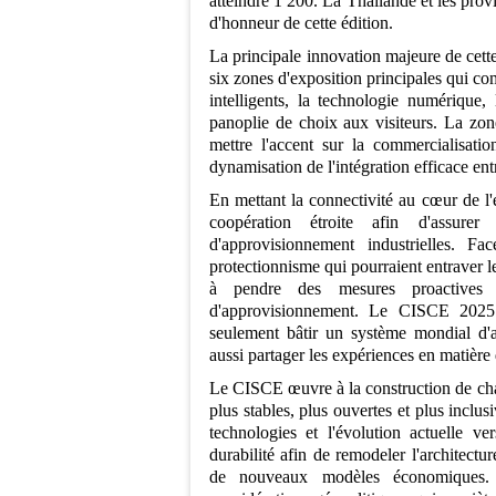
atteindre 1 200. La Thaïlande et les pro
d'honneur de cette édition.
La principale innovation majeure de cette 
six zones d'exposition principales qui co
intelligents, la technologie numérique,
panoplie de choix aux visiteurs. La zon
mettre l'accent sur la commercialisatio
dynamisation de l'intégration efficace entr
En mettant la connectivité au cœur de l'
coopération étroite afin d'assure
d'approvisionnement industrielles. Fa
protectionnisme qui pourraient entraver l
à pendre des mesures proactives 
d'approvisionnement. Le CISCE 2025 
seulement bâtir un système mondial d'a
aussi partager les expériences en matière
Le CISCE œuvre à la construction de chaî
plus stables, plus ouvertes et plus inclu
technologies et l'évolution actuelle ver
durabilité afin de remodeler l'architect
de nouveaux modèles économiques. F