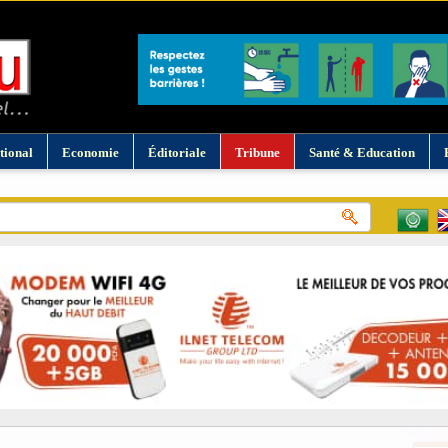
tional
Economie
Éditoriale
Tribune
Santé & Education