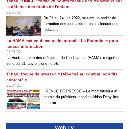
Tchad : UNICEF forme 25 points focaux des rédactions sur
la défense des droits de l'enfant
22/06/22
Du 21 au 24 juin 2022, se tient un atelier de
formation des journalistes, points focaux des
rédacti...
La HAMA met en demeure le journal « Le Potentiel » pour
fausse information
21/01/22
La Haute autorité des médias et de l’audiovisuel (HAMA), a signé ce
vendredi 21 janvier , une note&...
Tchad: Revue de presse : « Déby tué au combat, son fils
contesté »
26/04/21
REVUE DE PRESSE – La mort brusque et
brutale du président tchadien Idriss Déby Itno
et la mi...
Web
TV