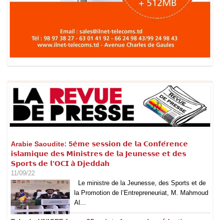
Arabie Saoudite: 5𝗲̀𝗺𝗲 𝘀𝗲𝘀𝘀𝗶𝗼𝗻 𝗱𝗲 𝗹𝗮 𝗖𝗼𝗻𝗳𝗲́𝗿𝗲𝗻𝗰𝗲
𝗶𝘀𝗹𝗮𝗺𝗶𝗾𝘂𝗲 𝗱𝗲𝘀 𝗠𝗶𝗻𝗶𝘀𝘁𝗿𝗲𝘀 𝗱𝗲 𝗹𝗮 𝗝𝗲𝘂𝗻𝗲𝘀𝘀𝗲 𝗲𝘁 𝗱𝗲𝘀
𝗦𝗽𝗼𝗿𝘁𝘀 𝗱𝗲 𝗹’𝗢𝗖𝗜 𝗮̀ 𝗗𝗷𝗲𝗱𝗱𝗮𝗵
11/09/22
Le ministre de la Jeunesse, des Sports et de
la Promotion de l’Entrepreneuriat, M. Mahmoud
Al...