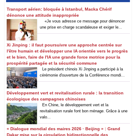
Transport aérien: bloquée à Istanbul, Macka Chérif
dénonce une attitude inappropriée
«Je vous adresse ce message pour dénoncer
une prise en charge scandaleuse et exiger le...
Xi Jinping : il faut poursuivre une approche centrée sur
l'être humain et développer une IA orientée vers le progrès
et le bien, faire de l'IA une grande force motrice pour la
prospérité partagée et la sécurité commune
Le président chinois Xi Jinping a participé à la
cérémonie d'ouverture de la Conférence mondi...
Développement vert et revitalisation rurale : la transition
écologique des campagnes chinoises
En Chine, le développement vert et la
revitalisation rurale font bon ménage. Grâce à une
valo...
« Dialogue mondial des maires 2026 · Beijing » : Grand
Dakar mise sur la circulation bidirectionnelle des