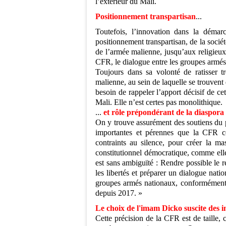
l’extérieur du Mali.
Positionnement transpartisan
...
Toutefois, l’innovation dans la démar
positionnement transpartisan, de la société
de l’armée malienne, jusqu’aux religieux
CFR, le dialogue entre les groupes armés 
Toujours dans sa volonté de ratisser 
malienne, au sein de laquelle se trouvent
besoin de rappeler l’apport décisif de cett
Mali. Elle n’est certes pas monolithique.
...
et rôle prépondérant de la diaspora
On y trouve assurément des soutiens du po
importantes et pérennes que la CFR co
contraints au silence, pour créer la m
constitutionnel démocratique, comme el
est sans ambiguïté : Rendre possible le re
les libertés et préparer un dialogue nati
groupes armés nationaux, conformément 
depuis 2017. »
Le choix de l'imam Dicko suscite des i
Cette précision de la CFR est de taille,