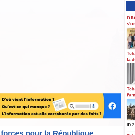
𝗗𝗥
𝘀'𝘂
Tch
la d
Tch
l'a
ID 2.
s forces pour la République