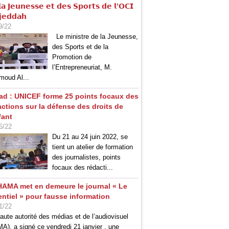
𝗮 𝗝𝗲𝘂𝗻𝗲𝘀𝘀𝗲 𝗲𝘁 𝗱𝗲𝘀 𝗦𝗽𝗼𝗿𝘁𝘀 𝗱𝗲 𝗹’𝗢𝗖𝗜
𝗷𝗲𝗱𝗱𝗮𝗵
9/22
Le ministre de la Jeunesse,
des Sports et de la
Promotion de
l’Entrepreneuriat, M.
oud Al...
ad : UNICEF forme 25 points focaux des
actions sur la défense des droits de
fant
6/22
Du 21 au 24 juin 2022, se
tient un atelier de formation
des journalistes, points
focaux des rédacti...
HAMA met en demeure le journal « Le
entiel » pour fausse information
1/22
aute autorité des médias et de l’audiovisuel
A), a signé ce vendredi 21 janvier , une