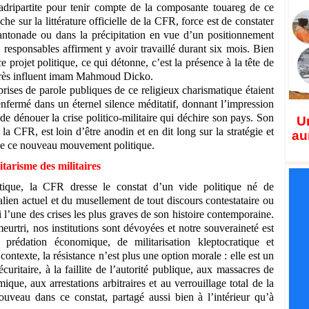
uadripartite pour tenir compte de la composante touareg de ce
he sur la littérature officielle de la CFR, force est de constater
cantonade ou dans la précipitation en vue d’un positionnement
 responsables affirment y avoir travaillé durant six mois. Bien
 projet politique, ce qui détonne, c’est la présence à la tête de
très influent imam Mahmoud Dicko.
 prises de parole publiques de ce religieux charismatique étaient
nfermé dans un éternel silence méditatif, donnant l’impression
e dénouer la crise politico-militaire qui déchire son pays. Son
Un
 la CFR, est loin d’être anodin et en dit long sur la stratégie et
au
 de ce nouveau mouvement politique.
itarisme des militaires
ique, la CFR dresse le constat d’un vide politique né de
lien actuel et du musellement de tout discours contestataire ou
i l’une des crises les plus graves de son histoire contemporaine.
meurtri, nos institutions sont dévoyées et notre souveraineté est
prédation économique, de militarisation kleptocratique et
contexte, la résistance n’est plus une option morale : elle est un
curitaire, à la faillite de l’autorité publique, aux massacres de
mique, aux arrestations arbitraires et au verrouillage total de la
ouveau dans ce constat, partagé aussi bien à l’intérieur qu’à