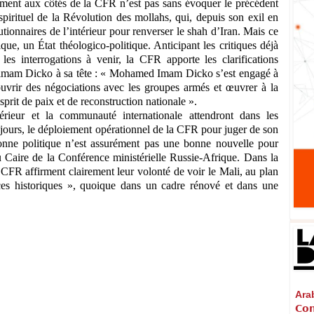
ent aux côtés de la CFR n’est pas sans évoquer le précédent
pirituel de la Révolution des mollahs, qui, depuis son exil en
utionnaires de l’intérieur pour renverser le shah d’Iran. Mais ce
ue, un État théologico-politique. Anticipant les critiques déjà
 les interrogations à venir, la CFR apporte les clarifications
 l’imam Dicko à sa tête : « Mohamed Imam Dicko s’est engagé à
uvrir des négociations avec les groupes armés et œuvrer à la
sprit de paix et de reconstruction nationale ».
térieur et la communauté internationale attendront dans les
 jours, le déploiement opérationnel de la CFR pour juger de son
e donne politique n’est assurément pas une bonne nouvelle pour
 Caire de la Conférence ministérielle Russie-Afrique. Dans la
CFR affirment clairement leur volonté de voir le Mali, au plan
nces historiques », quoique dans un cadre rénové et dans une
Arabi
𝗖𝗼𝗻