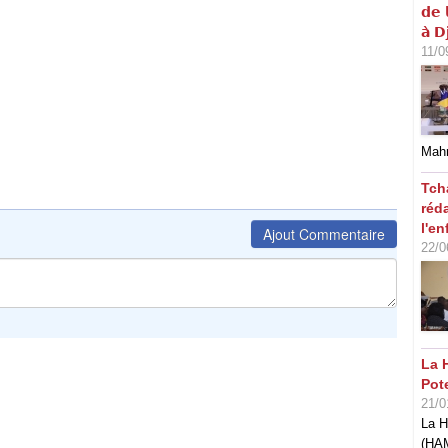
𝗱𝗲 
𝗮̀ 𝗗
11/0
Mahm
Tch
réd
l'en
Ajout Commentaire
22/0
La 
Pot
21/0
La H
(HAM