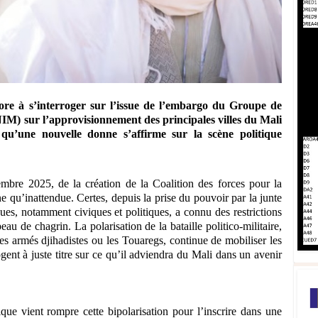
ore à s’interroger sur l’issue de l’embargo du Groupe de
NIM) sur l’approvisionnement des principales villes du Mali
u’une nouvelle donne s’affirme sur la scène politique
embre 2025, de la création de la Coalition des forces pour la
 qu’inattendue. Certes, depuis la prise du pouvoir par la junte
ques, notamment civiques et politiques, a connu des restrictions
au de chagrin. La polarisation de la bataille politico-militaire,
s armés djihadistes ou les Touaregs, continue de mobiliser les
ogent à juste titre sur ce qu’il adviendra du Mali dans un avenir
que vient rompre cette bipolarisation pour l’inscrire dans une