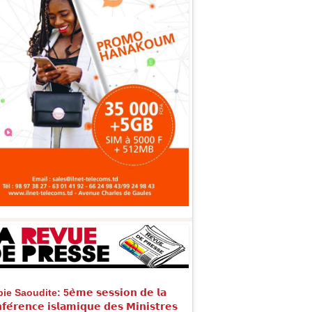
e Saoudite: 5𝗲̀𝗺𝗲 𝘀𝗲𝘀𝘀𝗶𝗼𝗻 𝗱𝗲 𝗹𝗮
𝗳𝗲́𝗿𝗲𝗻𝗰𝗲 𝗶𝘀𝗹𝗮𝗺𝗶𝗾𝘂𝗲 𝗱𝗲𝘀 𝗠𝗶𝗻𝗶𝘀𝘁𝗿𝗲𝘀