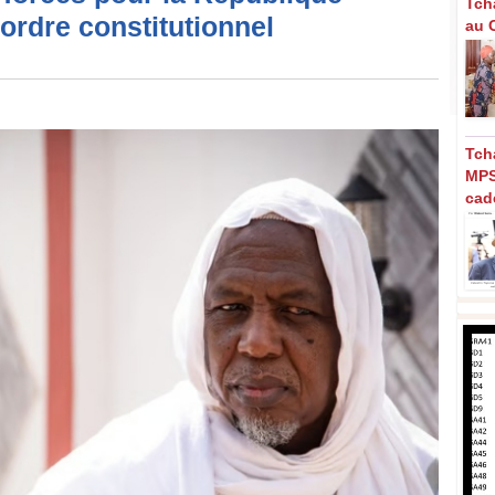
Tch
'ordre constitutionnel
au C
Tch
MPS
cad