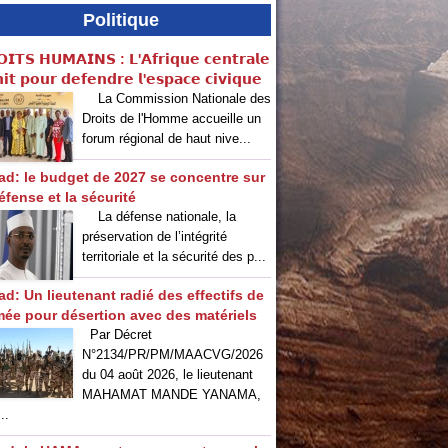
Politique
𝗜𝗧𝗦 𝗛𝗨𝗠𝗔𝗜𝗡𝗦 : 𝗟'𝗔𝗳𝗿𝗶𝗾𝘂𝗲 𝗰𝗲𝗻𝘁𝗿𝗮𝗹𝗲
𝗶𝘁 𝗽𝗼𝘂𝗿 𝗱𝗲𝗳𝗲𝗻𝗱𝗿𝗲 𝗹'𝗲𝘀𝗽𝗮𝗰𝗲 𝗰𝗶𝘃𝗶𝗾𝘂𝗲
La Commission Nationale des
Droits de l'Homme accueille un
forum régional de haut nive...
ad: le budget de 2027 se concentre sur
éfense et la sécurité
La défense nationale, la
préservation de l’intégrité
territoriale et la sécurité des p...
ad: Un lieutenant radié des effectifs de
rmée pour désertion avec des matériels
Par Décret
N°2134/PR/PM/MAACVG/2026
du 04 août 2026, le lieutenant
MAHAMAT MANDE YANAMA,
..