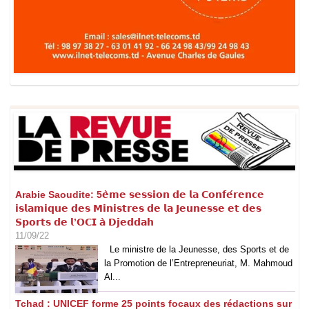
Arabie Saoudite: 5𝗲̀𝗺𝗲 𝘀𝗲𝘀𝘀𝗶𝗼𝗻 𝗱𝗲 𝗹𝗮 𝗖𝗼𝗻𝗳𝗲́𝗿𝗲𝗻𝗰𝗲
𝗶𝘀𝗹𝗮𝗺𝗶𝗾𝘂𝗲 𝗱𝗲𝘀 𝗠𝗶𝗻𝗶𝘀𝘁𝗿𝗲𝘀 𝗱𝗲 𝗹𝗮 𝗝𝗲𝘂𝗻𝗲𝘀𝘀𝗲 𝗲𝘁 𝗱𝗲𝘀
𝗦𝗽𝗼𝗿𝘁𝘀 𝗱𝗲 𝗹’𝗢𝗖𝗜 𝗮̀ 𝗗𝗷𝗲𝗱𝗱𝗮𝗵
11/09/22
Le ministre de la Jeunesse, des Sports et de
la Promotion de l’Entrepreneuriat, M. Mahmoud
Al...
Tchad : UNICEF forme 25 points focaux des rédactions sur