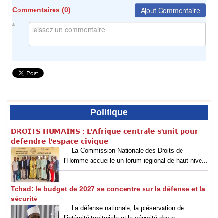
Ajout Commentaire
Commentaires (
0
)
Politique
𝗗𝗥𝗢𝗜𝗧𝗦 𝗛𝗨𝗠𝗔𝗜𝗡𝗦 : 𝗟'𝗔𝗳𝗿𝗶𝗾𝘂𝗲 𝗰𝗲𝗻𝘁𝗿𝗮𝗹𝗲 𝘀'𝘂𝗻𝗶𝘁 𝗽𝗼𝘂𝗿
𝗱𝗲𝗳𝗲𝗻𝗱𝗿𝗲 𝗹'𝗲𝘀𝗽𝗮𝗰𝗲 𝗰𝗶𝘃𝗶𝗾𝘂𝗲
La Commission Nationale des Droits de
l'Homme accueille un forum régional de haut nive...
Tchad: le budget de 2027 se concentre sur la défense et la
sécurité
La défense nationale, la préservation de
l’intégrité territoriale et la sécurité des p...