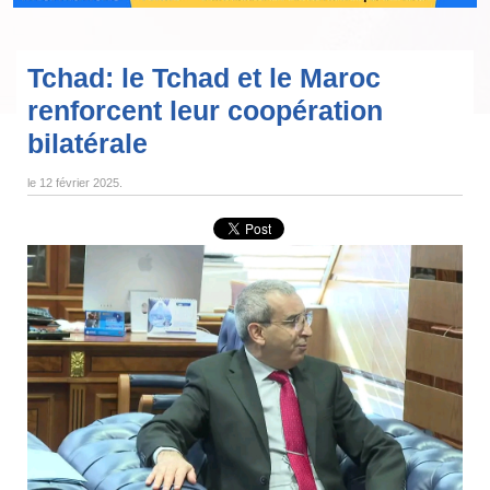
Tchad: le Tchad et le Maroc
renforcent leur coopération
bilatérale
le
12 février 2025
.