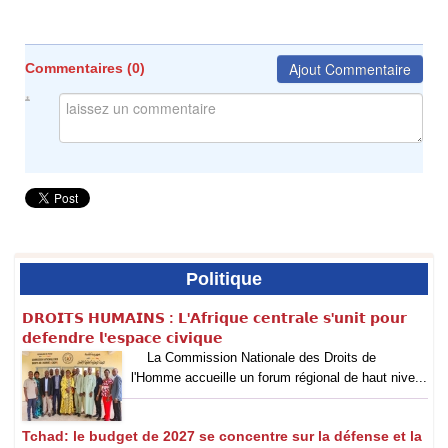
Ajout Commentaire
Commentaires (
0
)
Politique
𝗗𝗥𝗢𝗜𝗧𝗦 𝗛𝗨𝗠𝗔𝗜𝗡𝗦 : 𝗟'𝗔𝗳𝗿𝗶𝗾𝘂𝗲 𝗰𝗲𝗻𝘁𝗿𝗮𝗹𝗲 𝘀'𝘂𝗻𝗶𝘁 𝗽𝗼𝘂𝗿
𝗱𝗲𝗳𝗲𝗻𝗱𝗿𝗲 𝗹'𝗲𝘀𝗽𝗮𝗰𝗲 𝗰𝗶𝘃𝗶𝗾𝘂𝗲
La Commission Nationale des Droits de
l'Homme accueille un forum régional de haut nive...
Tchad: le budget de 2027 se concentre sur la défense et la