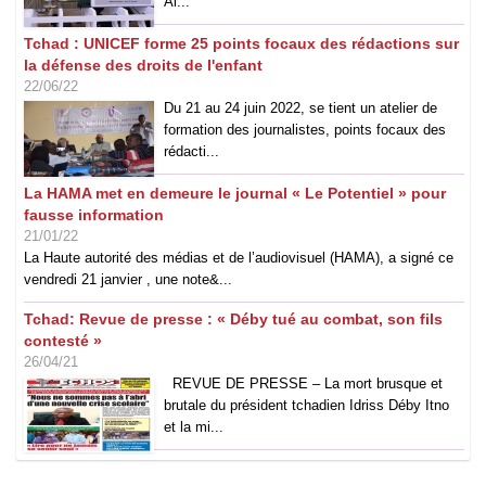
Al...
Tchad : UNICEF forme 25 points focaux des rédactions sur
la défense des droits de l'enfant
22/06/22
Du 21 au 24 juin 2022, se tient un atelier de
formation des journalistes, points focaux des
rédacti...
La HAMA met en demeure le journal « Le Potentiel » pour
fausse information
21/01/22
La Haute autorité des médias et de l’audiovisuel (HAMA), a signé ce
vendredi 21 janvier , une note&...
Tchad: Revue de presse : « Déby tué au combat, son fils
contesté »
26/04/21
REVUE DE PRESSE – La mort brusque et
brutale du président tchadien Idriss Déby Itno
et la mi...