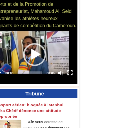
rts et de la Promotion de
ntrepreneuriat, Mahamoud Ali Seid
vanise les athlètes heureux
nants de compétition du Cameroun.
Tribune
nsport aérien: bloquée à Istanbul,
ka Chérif dénonce une attitude
ppropriée
«Je vous adresse ce
message pour dénoncer une