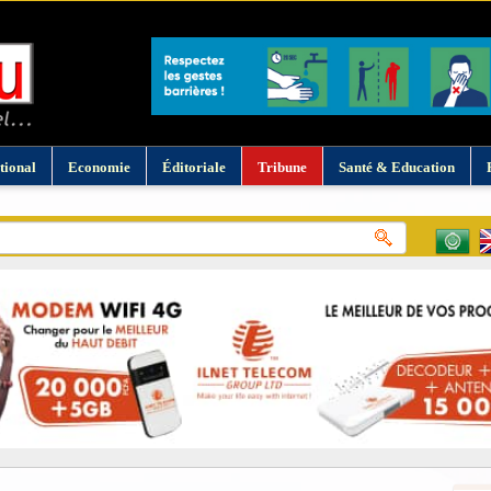
tional
Economie
Éditoriale
Tribune
Santé & Education