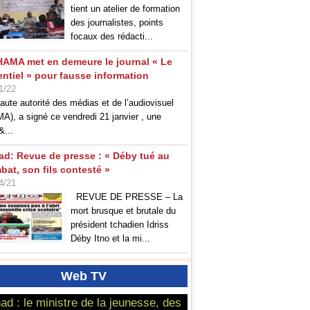
tient un atelier de formation
des journalistes, points
focaux des rédacti...
HAMA met en demeure le journal « Le
entiel » pour fausse information
1/22
aute autorité des médias et de l’audiovisuel
A), a signé ce vendredi 21 janvier , une
&...
ad: Revue de presse : « Déby tué au
bat, son fils contesté »
4/21
REVUE DE PRESSE – La
mort brusque et brutale du
président tchadien Idriss
Déby Itno et la mi...
Web
TV
ad : le ministre de la jeunesse, des