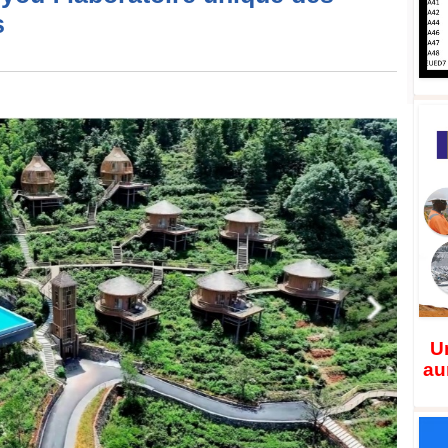
s
Un
au