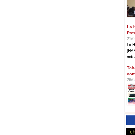
La 
Pot
21/0
La H
(HAM
note
Tch
com
26/0
Tch