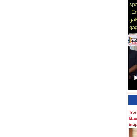
spo
l'E
gal
gag
Tra
Mac
ina