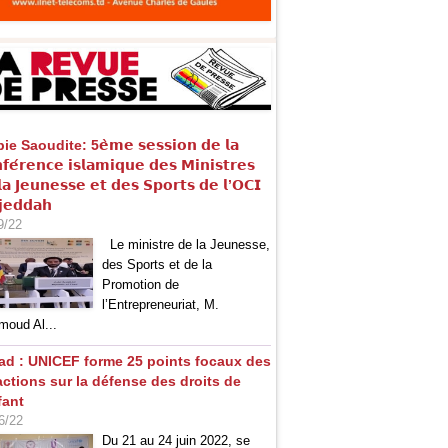
e Saoudite: 5𝗲̀𝗺𝗲 𝘀𝗲𝘀𝘀𝗶𝗼𝗻 𝗱𝗲 𝗹𝗮
𝗳𝗲́𝗿𝗲𝗻𝗰𝗲 𝗶𝘀𝗹𝗮𝗺𝗶𝗾𝘂𝗲 𝗱𝗲𝘀 𝗠𝗶𝗻𝗶𝘀𝘁𝗿𝗲𝘀
𝗮 𝗝𝗲𝘂𝗻𝗲𝘀𝘀𝗲 𝗲𝘁 𝗱𝗲𝘀 𝗦𝗽𝗼𝗿𝘁𝘀 𝗱𝗲 𝗹’𝗢𝗖𝗜
𝗷𝗲𝗱𝗱𝗮𝗵
9/22
Le ministre de la Jeunesse,
des Sports et de la
Promotion de
l’Entrepreneuriat, M.
oud Al...
ad : UNICEF forme 25 points focaux des
actions sur la défense des droits de
fant
6/22
Du 21 au 24 juin 2022, se