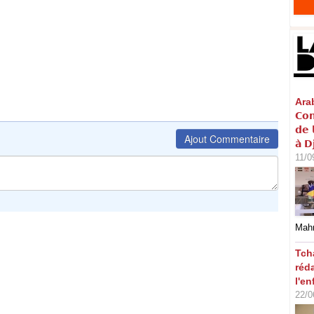
Arabi
𝗖𝗼𝗻
𝗱𝗲 
Ajout Commentaire
𝗮̀ 𝗗
11/0
Mahm
Tch
réd
l'en
22/0