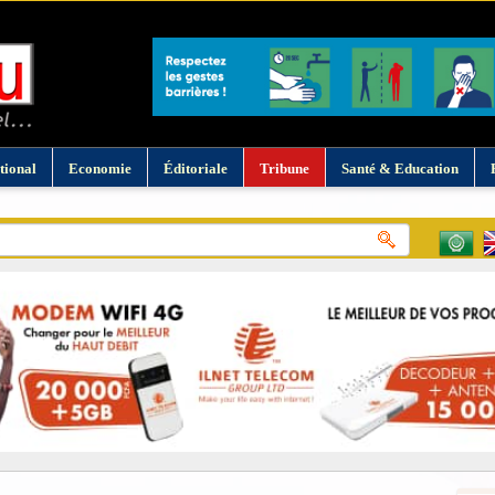
tional
Economie
Éditoriale
Tribune
Santé & Education