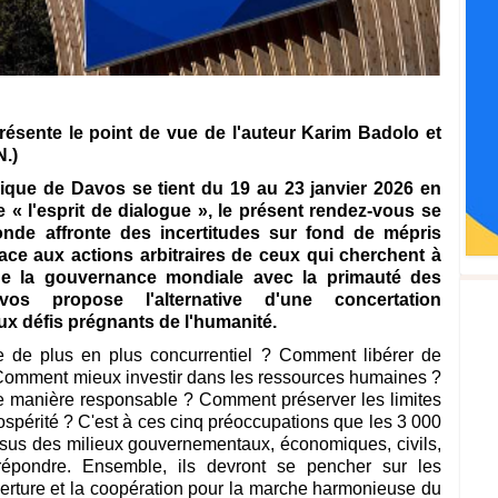
eprésente le point de vue de l'auteur Karim Badolo et
.)
que de Davos se tient du 19 au 23 janvier 2026 en
« l'esprit de dialogue », le présent rendez-vous se
nde affronte des incertitudes sur fond de mépris
 Face aux actions arbitraires de ceux qui cherchent à
 de la gouvernance mondiale avec la primauté des
os propose l'alternative d'une concertation
x défis prégnants de l'humanité.
de plus en plus concurrentiel ? Comment libérer de
Comment mieux investir dans les ressources humaines ?
e manière responsable ? Comment préserver les limites
rospérité ? C'est à ces cinq préoccupations que les 3 000
ssus des milieux gouvernementaux, économiques, civils,
t répondre. Ensemble, ils devront se pencher sur les
uverture et la coopération pour la marche harmonieuse du