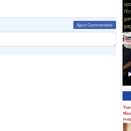
spo
l'E
gal
Ajout Commentaire
gag
Tra
Mac
ina