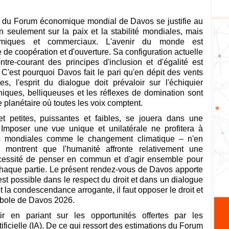
n du Forum économique mondial de Davos se justifie au
seulement sur la paix et la stabilité mondiales, mais
miques et commerciaux. L'avenir du monde est
de coopération et d'ouverture. Sa configuration actuelle
tre-courant des principes d'inclusion et d'égalité est
. C'est pourquoi Davos fait le pari qu'en dépit des vents
es, l'esprit du dialogue doit prévaloir sur l'échiquier
iques, belliqueuses et les réflexes de domination sont
e planétaire où toutes les voix comptent.
t petites, puissantes et faibles, se jouera dans une
. Imposer une vue unique et unilatérale ne profitera à
ns mondiales comme le changement climatique – n'en
 montrent que l'humanité affronte relativement une
cessité de penser en commun et d'agir ensemble pour
e chaque partie. Le présent rendez-vous de Davos apporte
est possible dans le respect du droit et dans un dialogue
et la condescendance arrogante, il faut opposer le droit et
ymbole de Davos 2026.
ir en pariant sur les opportunités offertes par les
ificielle (IA). De ce qui ressort des estimations du Forum