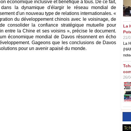
ion économique inclusive et bénéfique à tous. De ce fait,
t dans la dynamique d'élargir le réseau mondial de
ssement d'un nouveau type de relations internationales. «
tégration du développement chinois avec le voisinage, de
de consolider la confiance stratégique mutuelle pour
La 
 entre la Chine et ses voisins », précise le document.
Pot
forum économique mondial de Davos résonnent en écho
21/0
développement. Gageons que les conclusions de Davos
La H
olutions pour un avenir apaisé du monde.
(HAM
note
Tch
com
26/0
Tch