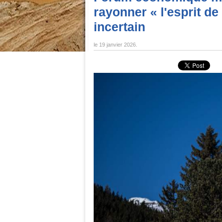
rayonner « l'esprit d
incertain
le
19 janvier 2026
.