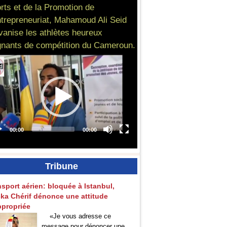
rts et de la Promotion de
ntrepreneuriat, Mahamoud Ali Seid
vanise les athlètes heureux
nants de compétition du Cameroun.
Tribune
nsport aérien: bloquée à Istanbul,
ka Chérif dénonce une attitude
ppropriée
«Je vous adresse ce
message pour dénoncer une