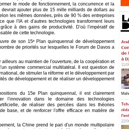
sformer le mode de fonctionnement, la concurrence et la
 devrait ajouter plus de 15 mille milliards de dollars au
 selon les mêmes données, près de 90 % des entreprises
ce que l'IA et d'autres technologies transforment leurs
grâce à des gains de productivité. D'où l'impératif de
able de cette technologie.
œuvre de son 15ᵉ Plan quinquennal de développement
Arabi
nombre de priorités sur lesquelles le Forum de Davos a
𝗖𝗼𝗻
𝗱𝗲 
𝗮̀ 𝗗
ailleurs au maintien de l'ouverture, de la coopération et
11/0
un système commercial multilatéral. Il est question de
ternational, de stimuler la réforme et le développement par
unités de développement et de réaliser un développement
ositions du 15e Plan quinquennal, il est clairement
Mahm
rer l'innovation dans le domaine des technologies
Tch
tificielle, de réaliser des percées dans les théories
réd
e base, et de renforcer l'offre efficace en matière de
l'en
22/0
pement, la Chine prend le pari d'un monde multipolaire