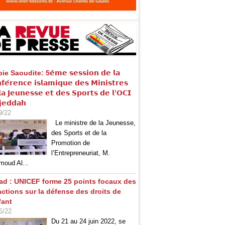
e Saoudite: 5𝗲̀𝗺𝗲 𝘀𝗲𝘀𝘀𝗶𝗼𝗻 𝗱𝗲 𝗹𝗮
𝗳𝗲́𝗿𝗲𝗻𝗰𝗲 𝗶𝘀𝗹𝗮𝗺𝗶𝗾𝘂𝗲 𝗱𝗲𝘀 𝗠𝗶𝗻𝗶𝘀𝘁𝗿𝗲𝘀
𝗮 𝗝𝗲𝘂𝗻𝗲𝘀𝘀𝗲 𝗲𝘁 𝗱𝗲𝘀 𝗦𝗽𝗼𝗿𝘁𝘀 𝗱𝗲 𝗹’𝗢𝗖𝗜
𝗷𝗲𝗱𝗱𝗮𝗵
9/22
Le ministre de la Jeunesse,
des Sports et de la
Promotion de
l’Entrepreneuriat, M.
oud Al...
ad : UNICEF forme 25 points focaux des
actions sur la défense des droits de
fant
6/22
Du 21 au 24 juin 2022, se