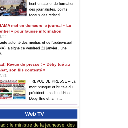
tient un atelier de formation
des journalistes, points
focaux des rédacti...
HAMA met en demeure le journal « Le
entiel » pour fausse information
1/22
aute autorité des médias et de l’audiovisuel
A), a signé ce vendredi 21 janvier , une
&...
ad: Revue de presse : « Déby tué au
bat, son fils contesté »
4/21
REVUE DE PRESSE – La
mort brusque et brutale du
président tchadien Idriss
Déby Itno et la mi...
Web
TV
ad : le ministre de la jeunesse, des