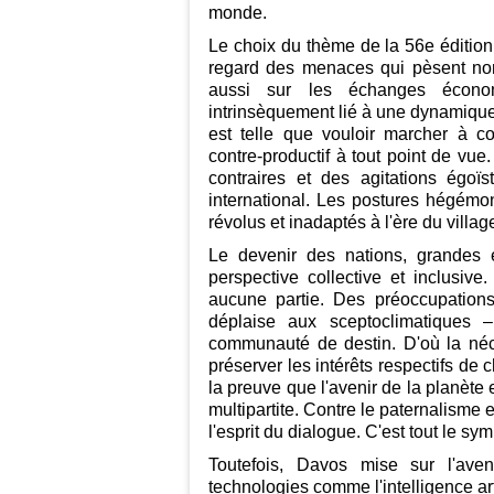
monde.
Le choix du thème de la 56e éditio
regard des menaces qui pèsent non 
aussi sur les échanges écono
intrinsèquement lié à une dynamique 
est telle que vouloir marcher à con
contre-productif à tout point de vue
contraires et des agitations égoïst
international. Les postures hégémon
révolus et inadaptés à l'ère du villag
Le devenir des nations, grandes e
perspective collective et inclusive
aucune partie. Des préoccupatio
déplaise aux sceptoclimatiques –
communauté de destin. D'où la né
préserver les intérêts respectifs d
la preuve que l'avenir de la planète 
multipartite. Contre le paternalisme 
l'esprit du dialogue. C'est tout le s
Toutefois, Davos mise sur l'aven
technologies comme l'intelligence art