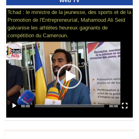
Web
TV
Tchad : le ministre de la jeunesse, des sports et de la
Promotion de l'Entrepreneuriat, Mahamoud Ali Seid
galvanise les athlètes heureux gagnants de
compétition du Cameroun.