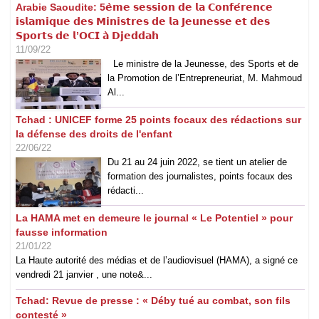
Arabie Saoudite: 5𝗲̀𝗺𝗲 𝘀𝗲𝘀𝘀𝗶𝗼𝗻 𝗱𝗲 𝗹𝗮 𝗖𝗼𝗻𝗳𝗲́𝗿𝗲𝗻𝗰𝗲
𝗶𝘀𝗹𝗮𝗺𝗶𝗾𝘂𝗲 𝗱𝗲𝘀 𝗠𝗶𝗻𝗶𝘀𝘁𝗿𝗲𝘀 𝗱𝗲 𝗹𝗮 𝗝𝗲𝘂𝗻𝗲𝘀𝘀𝗲 𝗲𝘁 𝗱𝗲𝘀
𝗦𝗽𝗼𝗿𝘁𝘀 𝗱𝗲 𝗹’𝗢𝗖𝗜 𝗮̀ 𝗗𝗷𝗲𝗱𝗱𝗮𝗵
11/09/22
Le ministre de la Jeunesse, des Sports et de
la Promotion de l’Entrepreneuriat, M. Mahmoud
Al...
Tchad : UNICEF forme 25 points focaux des rédactions sur
la défense des droits de l'enfant
22/06/22
Du 21 au 24 juin 2022, se tient un atelier de
formation des journalistes, points focaux des
rédacti...
La HAMA met en demeure le journal « Le Potentiel » pour
fausse information
21/01/22
La Haute autorité des médias et de l’audiovisuel (HAMA), a signé ce
vendredi 21 janvier , une note&...
Tchad: Revue de presse : « Déby tué au combat, son fils
contesté »