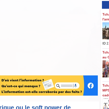
Tch
l'a
ID 2.
Tch
au C
Tch
MPS
cad
ique ou le soft power de