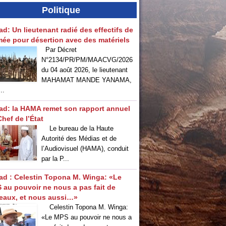
Politique
ad: Un lieutenant radié des effectifs de
rmée pour désertion avec des matériels
Par Décret
N°2134/PR/PM/MAACVG/2026
du 04 août 2026, le lieutenant
MAHAMAT MANDE YANAMA,
..
ad: la HAMA remet son rapport annuel
hef de l’État
Le bureau de la Haute
Autorité des Médias et de
l’Audiovisuel (HAMA), conduit
par la P...
ad : Celestin Topona M. Winga: «Le
 au pouvoir ne nous a pas fait de
eaux, et nous aussi…»
‎Celestin Topona M. Winga:
«Le MPS au pouvoir ne nous a