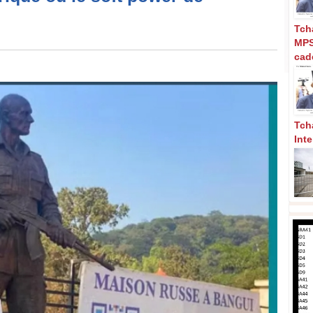
Tch
MPS
cad
Tch
Int