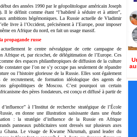
 début des années 1990 par le géopolitologue américain Joseph
l le définit comme étant “l’habileté à séduire et à attirer”,
ux ambitions hégémoniques. La Russie actuelle de Vladimir
u’elle livre à l’Occident, précisément à l’Europe, pour imposer
 même en Afrique du nord, en fait un usage massif.
 la propagande russe
actuellement le centre névralgique de cette campagne de
n Afrique et, par ricochet, de délégitimation de l’Europe. Ces
Un
 comme des espaces philanthropiques de diffusion de la culture
au
t de constater que l’on ne s’y occupe pas seulement de répandre
rature ou l’histoire glorieuse de la Russie. Elles sont également
s de recrutement, de formation idéologique des agents de
ions géopolitiques de Moscou. C’est pourquoi un certain
ricanisme des pères fondateurs, est conçu et diffusé à partir de
’influence” à l’Institut de recherche stratégique de l’École
Russie, en donne une illustration saisissante dans une étude
sation : la stratégie d’influence de la Russie en Afrique
ands panneaux publicitaires sont dressés sur plusieurs axes
le du Ghana. Le visage de Kwame Nkrumah, grand leader du