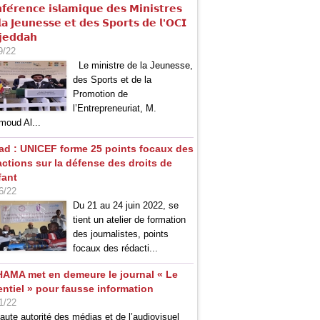
𝗳𝗲́𝗿𝗲𝗻𝗰𝗲 𝗶𝘀𝗹𝗮𝗺𝗶𝗾𝘂𝗲 𝗱𝗲𝘀 𝗠𝗶𝗻𝗶𝘀𝘁𝗿𝗲𝘀
𝗮 𝗝𝗲𝘂𝗻𝗲𝘀𝘀𝗲 𝗲𝘁 𝗱𝗲𝘀 𝗦𝗽𝗼𝗿𝘁𝘀 𝗱𝗲 𝗹’𝗢𝗖𝗜
𝗷𝗲𝗱𝗱𝗮𝗵
9/22
Le ministre de la Jeunesse,
des Sports et de la
Promotion de
l’Entrepreneuriat, M.
oud Al...
ad : UNICEF forme 25 points focaux des
actions sur la défense des droits de
fant
6/22
Du 21 au 24 juin 2022, se
tient un atelier de formation
des journalistes, points
focaux des rédacti...
HAMA met en demeure le journal « Le
entiel » pour fausse information
1/22
aute autorité des médias et de l’audiovisuel