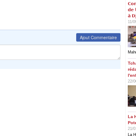
𝗖𝗼𝗻
𝗱𝗲 
𝗮̀ 𝗗
11/0
Ajout Commentaire
Mahm
Tch
réd
l'en
22/0
La 
Pot
21/0
La H