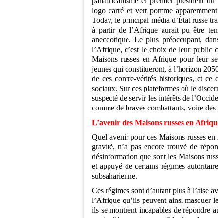
panafricanisme et premier président du
logo carré et vert pomme apparemment s
Today, le principal média d’État russe tra
à partir de l’Afrique aurait pu être te
anecdotique. Le plus préoccupant, dans 
l’Afrique, c’est le choix de leur public c
Maisons russes en Afrique pour leur ser
jeunes qui constitueront, à l’horizon 2050,
de ces contre-vérités historiques, et ce
sociaux. Sur ces plateformes où le discern
suspecté de servir les intérêts de l’Occid
comme de braves combattants, voire des hé
L’avenir des Maisons russes en Afriqu
Quel avenir pour ces Maisons russes en Af
gravité, n’a pas encore trouvé de répon
désinformation que sont les Maisons russe
et appuyé de certains régimes autoritai
subsaharienne.
Ces régimes sont d’autant plus à l’aise a
l’Afrique qu’ils peuvent ainsi masquer 
ils se montrent incapables de répondre a