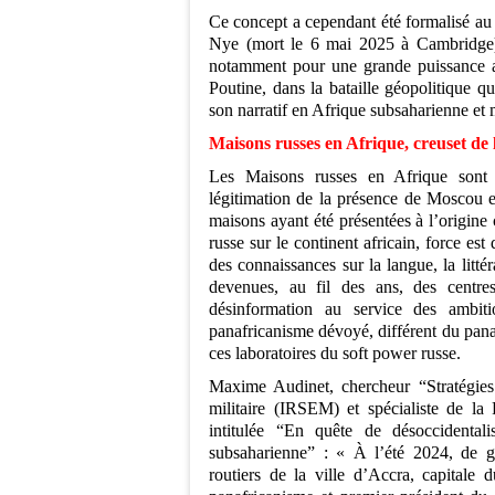
Ce concept a cependant été formalisé au
Nye (mort le 6 mai 2025 à Cambridge). I
notamment pour une grande puissance a
Poutine, dans la bataille géopolitique q
son narratif en Afrique subsaharienne et
Maisons russes en Afrique, creuset de
Les Maisons russes en Afrique sont 
légitimation de la présence de Moscou e
maisons ayant été présentées à l’origine
russe sur le continent africain, force es
des connaissances sur la langue, la litté
devenues, au fil des ans, des centre
désinformation au service des ambit
panafricanisme dévoyé, différent du panaf
ces laboratoires du soft power russe.
Maxime Audinet, chercheur “Stratégies d
militaire (IRSEM) et spécialiste de la 
intitulée “En quête de désoccidentali
subsaharienne” : « À l’été 2024, de gr
routiers de la ville d’Accra, capita