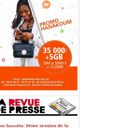
e Saoudite: 5𝗲̀𝗺𝗲 𝘀𝗲𝘀𝘀𝗶𝗼𝗻 𝗱𝗲 𝗹𝗮