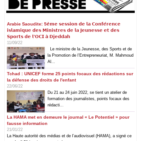
Arabie Saoudite: 5𝗲̀𝗺𝗲 𝘀𝗲𝘀𝘀𝗶𝗼𝗻 𝗱𝗲 𝗹𝗮 𝗖𝗼𝗻𝗳𝗲́𝗿𝗲𝗻𝗰𝗲
𝗶𝘀𝗹𝗮𝗺𝗶𝗾𝘂𝗲 𝗱𝗲𝘀 𝗠𝗶𝗻𝗶𝘀𝘁𝗿𝗲𝘀 𝗱𝗲 𝗹𝗮 𝗝𝗲𝘂𝗻𝗲𝘀𝘀𝗲 𝗲𝘁 𝗱𝗲𝘀
𝗦𝗽𝗼𝗿𝘁𝘀 𝗱𝗲 𝗹’𝗢𝗖𝗜 𝗮̀ 𝗗𝗷𝗲𝗱𝗱𝗮𝗵
11/09/22
Le ministre de la Jeunesse, des Sports et de
la Promotion de l’Entrepreneuriat, M. Mahmoud
Al...
Tchad : UNICEF forme 25 points focaux des rédactions sur
la défense des droits de l'enfant
22/06/22
Du 21 au 24 juin 2022, se tient un atelier de
formation des journalistes, points focaux des
rédacti...
La HAMA met en demeure le journal « Le Potentiel » pour
fausse information
21/01/22
La Haute autorité des médias et de l’audiovisuel (HAMA), a signé ce