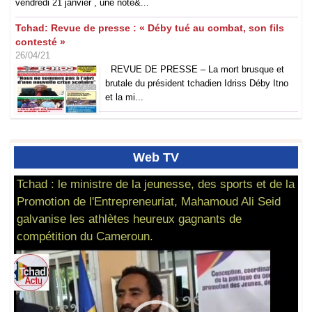
vendredi 21 janvier , une note&...
Tchad: Revue de presse : « Déby tué au combat, son fils
contesté »
26/04/21
REVUE DE PRESSE – La mort brusque et
brutale du président tchadien Idriss Déby Itno
et la mi...
Web
TV
Tchad : le ministre de la jeunesse, des sports et de la
Promotion de l'Entrepreneuriat, Mahamoud Ali Seid
galvanise les athlètes heureux gagnants de
compétition du Cameroun.