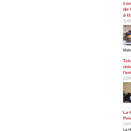
𝗖𝗼𝗻
𝗱𝗲 
𝗮̀ 𝗗
11/0
Mahm
Tch
réd
l'en
22/0
La 
Pot
21/0
La H