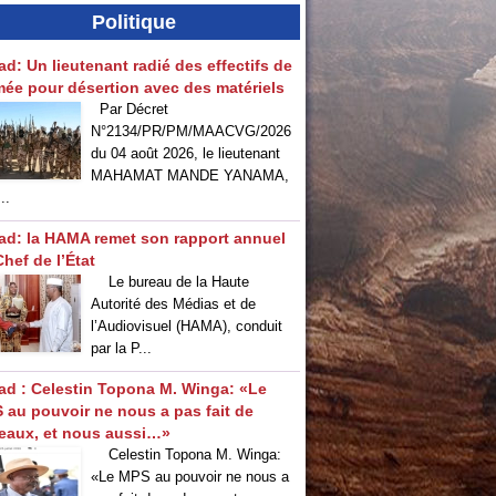
Politique
ad: Un lieutenant radié des effectifs de
rmée pour désertion avec des matériels
Par Décret
N°2134/PR/PM/MAACVG/2026
du 04 août 2026, le lieutenant
MAHAMAT MANDE YANAMA,
..
ad: la HAMA remet son rapport annuel
hef de l’État
Le bureau de la Haute
Autorité des Médias et de
l’Audiovisuel (HAMA), conduit
par la P...
ad : Celestin Topona M. Winga: «Le
 au pouvoir ne nous a pas fait de
eaux, et nous aussi…»
‎Celestin Topona M. Winga:
«Le MPS au pouvoir ne nous a