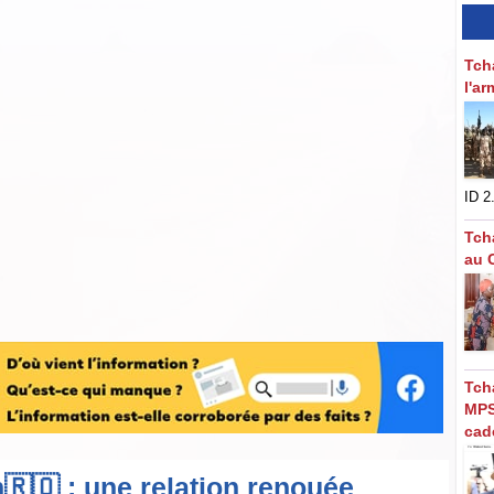
Tch
l'a
ID 2.
Tch
au C
Tch
MPS
cad
🇴 : une relation renouée