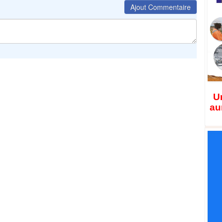
Ajout Commentaire
Un
au