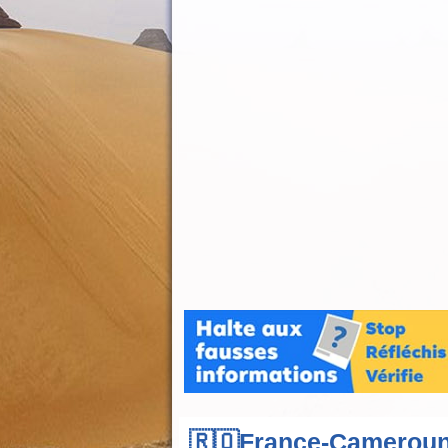
🇷🇴France-Cameroun