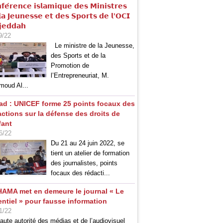
𝗳𝗲́𝗿𝗲𝗻𝗰𝗲 𝗶𝘀𝗹𝗮𝗺𝗶𝗾𝘂𝗲 𝗱𝗲𝘀 𝗠𝗶𝗻𝗶𝘀𝘁𝗿𝗲𝘀
𝗮 𝗝𝗲𝘂𝗻𝗲𝘀𝘀𝗲 𝗲𝘁 𝗱𝗲𝘀 𝗦𝗽𝗼𝗿𝘁𝘀 𝗱𝗲 𝗹’𝗢𝗖𝗜
𝗷𝗲𝗱𝗱𝗮𝗵
9/22
Le ministre de la Jeunesse,
des Sports et de la
Promotion de
l’Entrepreneuriat, M.
oud Al...
ad : UNICEF forme 25 points focaux des
actions sur la défense des droits de
fant
6/22
Du 21 au 24 juin 2022, se
tient un atelier de formation
des journalistes, points
focaux des rédacti...
HAMA met en demeure le journal « Le
entiel » pour fausse information
1/22
aute autorité des médias et de l’audiovisuel