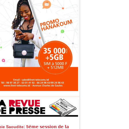
e Saoudite: 5𝗲̀𝗺𝗲 𝘀𝗲𝘀𝘀𝗶𝗼𝗻 𝗱𝗲 𝗹𝗮