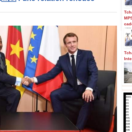
Tch
MPS
cad
Tch
Int