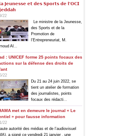
𝗮 𝗝𝗲𝘂𝗻𝗲𝘀𝘀𝗲 𝗲𝘁 𝗱𝗲𝘀 𝗦𝗽𝗼𝗿𝘁𝘀 𝗱𝗲 𝗹’𝗢𝗖𝗜
𝗷𝗲𝗱𝗱𝗮𝗵
9/22
Le ministre de la Jeunesse,
des Sports et de la
Promotion de
l’Entrepreneuriat, M.
oud Al...
ad : UNICEF forme 25 points focaux des
actions sur la défense des droits de
fant
6/22
Du 21 au 24 juin 2022, se
tient un atelier de formation
des journalistes, points
focaux des rédacti...
HAMA met en demeure le journal « Le
entiel » pour fausse information
1/22
aute autorité des médias et de l’audiovisuel
A), a signé ce vendredi 21 janvier , une