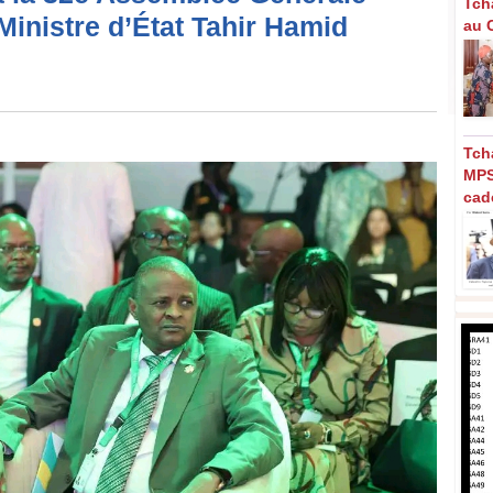
Tch
Ministre d’État Tahir Hamid
au C
Tch
MPS
cad