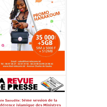
e Saoudite: 5𝗲̀𝗺𝗲 𝘀𝗲𝘀𝘀𝗶𝗼𝗻 𝗱𝗲 𝗹𝗮
𝗳𝗲́𝗿𝗲𝗻𝗰𝗲 𝗶𝘀𝗹𝗮𝗺𝗶𝗾𝘂𝗲 𝗱𝗲𝘀 𝗠𝗶𝗻𝗶𝘀𝘁𝗿𝗲𝘀