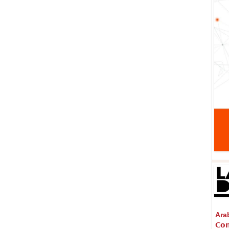
Arabi
𝗖𝗼𝗻