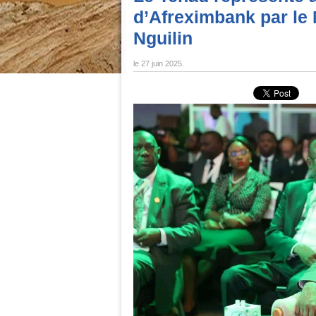
d’Afreximbank par le 
Nguilin
le
27 juin 2025
.