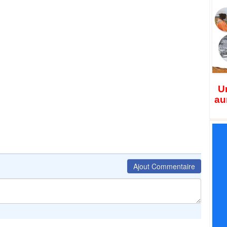
Un
au
Ajout Commentaire