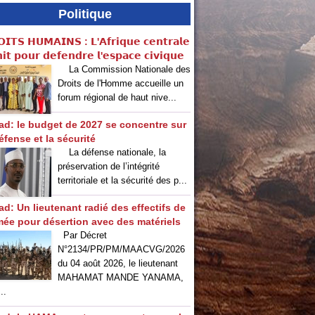
Politique
𝗜𝗧𝗦 𝗛𝗨𝗠𝗔𝗜𝗡𝗦 : 𝗟'𝗔𝗳𝗿𝗶𝗾𝘂𝗲 𝗰𝗲𝗻𝘁𝗿𝗮𝗹𝗲
𝗶𝘁 𝗽𝗼𝘂𝗿 𝗱𝗲𝗳𝗲𝗻𝗱𝗿𝗲 𝗹'𝗲𝘀𝗽𝗮𝗰𝗲 𝗰𝗶𝘃𝗶𝗾𝘂𝗲
La Commission Nationale des
Droits de l'Homme accueille un
forum régional de haut nive...
ad: le budget de 2027 se concentre sur
éfense et la sécurité
La défense nationale, la
préservation de l’intégrité
territoriale et la sécurité des p...
ad: Un lieutenant radié des effectifs de
rmée pour désertion avec des matériels
Par Décret
N°2134/PR/PM/MAACVG/2026
du 04 août 2026, le lieutenant
MAHAMAT MANDE YANAMA,
..