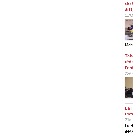
𝗱𝗲 
𝗮̀ 𝗗
11/0
Mahm
Tch
réd
l'en
22/0
La 
Pot
21/0
La H
(HAM