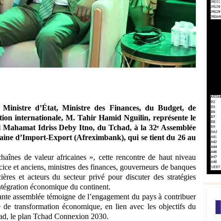
 Ministre d’État, Ministre des Finances, du Budget, de
ion internationale, M. Tahir Hamid Nguilin, représente le
l Mahamat Idriss Deby Itno, du Tchad, à la 32ᵉ Assemblée
aine d’Import-Export (Afreximbank), qui se tient du 26 au
aînes de valeur africaines », cette rencontre de haut niveau
cice et anciens, ministres des finances, gouverneurs de banques
ncières et acteurs du secteur privé pour discuter des stratégies
l’intégration économique du continent.
tante assemblée témoigne de l’engagement du pays à contribuer
 de transformation économique, en lien avec les objectifs du
ad, le plan Tchad Connexion 2030.