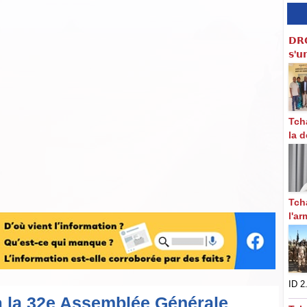
𝗗𝗥
𝘀'𝘂
Tch
la d
Tch
l'a
ID 2.
à la 32e Assemblée Générale