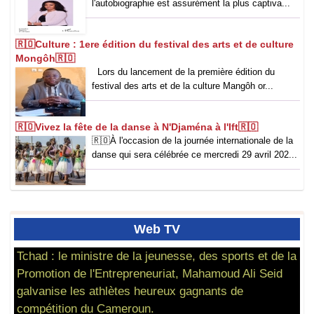
l'autobiographie est assurément la plus captiva...
🇷🇴Culture : 1ere édition du festival des arts et de culture
Mongôh🇷🇴
Lors du lancement de la première édition du
festival des arts et de la culture Mangôh or...
🇷🇴Vivez la fête de la danse à N'Djaména à l'Ift🇷🇴
🇷🇴‎À l'occasion de la journée internationale de la
danse qui sera célébrée ce mercredi 29 avril 202...
Web
TV
Tchad : le ministre de la jeunesse, des sports et de la
Promotion de l'Entrepreneuriat, Mahamoud Ali Seid
galvanise les athlètes heureux gagnants de
compétition du Cameroun.