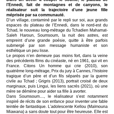
l’Ennedi, fait de montagnes et de canyons, le
réalisateur suit la trajectoire d’une jeune fille
méprisée par sa communauté.
D’un village, contaminé par le repli sur soi, aux grands
espaces du plateau de l’Ennedi, dans le nord-est du
Tchad, le nouveau long-métrage du Tchadien Mahamat-
Saleh Haroun, Soumsoum, la nuit des astres, est
empreint d’une grande poésie, quitte à être parfois
submergé par son message humaniste et son
esthétique un peu lisse.
Le propos n’en demeure pas moins fort, dans la veine
des précédents films du cinéaste, né en 1961, qui vit en
France. Citons Un homme qui crie (2010), son
quatrième long-métrage, Prix du jury à Cannes, l’histoire
tragique d’un père et d’un fils séparés par la guerre
civile au Tchad ; Grigris (2013), portrait croisé de deux
marginaux, puis Lingui, les liens sacrés (2021), où une
mère se démène pour aider sa fille à avorter.
Dans Soumsoum…, le réalisateur s’est notamment
inspiré de récits de son enfance pour inventer une fable
teintée de fantastique. L’adolescente Kellou (Maïmouna
Miawana) a sans doute tout pour être heureuse. Elle est