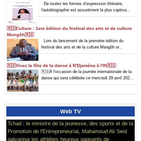
De toutes les formes d’expression littéraire,
l'autobiographie est assurément la plus captiva...
🇷🇴Culture : 1ere édition du festival des arts et de culture
Mongôh🇷🇴
Lors du lancement de la première édition du
festival des arts et de la culture Mangôh or...
🇷🇴Vivez la fête de la danse à N'Djaména à l'Ift🇷🇴
🇷🇴‎À l'occasion de la journée internationale de la
danse qui sera célébrée ce mercredi 29 avril 202...
Web
TV
Tchad : le ministre de la jeunesse, des sports et de la
Promotion de l'Entrepreneuriat, Mahamoud Ali Seid
galvanise les athlètes heureux gagnants de