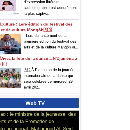
d’expression littéraire,
l'autobiographie est assurément
la plus captiva...
Culture : 1ere édition du festival des
s et de culture Mongôh🇷🇴
Lors du lancement de la
première édition du festival des
arts et de la culture Mangôh or...
Vivez la fête de la danse à N'Djaména à
t🇷🇴
🇷🇴‎À l'occasion de la journée
internationale de la danse qui
sera célébrée ce mercredi 29
avril 202...
Web
TV
ad : le ministre de la jeunesse, des
rts et de la Promotion de
ntrepreneuriat, Mahamoud Ali Seid