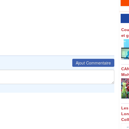
Cou
et 
Ajout Commentaire
CAN
Moh
Les
Lon
Col