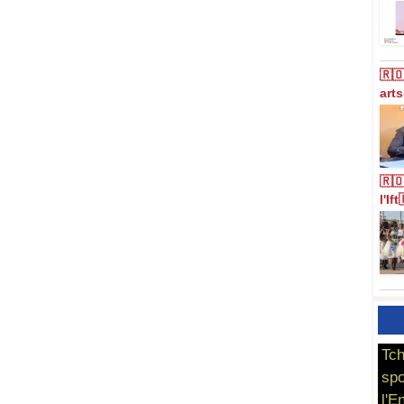
🇷🇴
art
🇷
l'If
Tch
spo
l'E