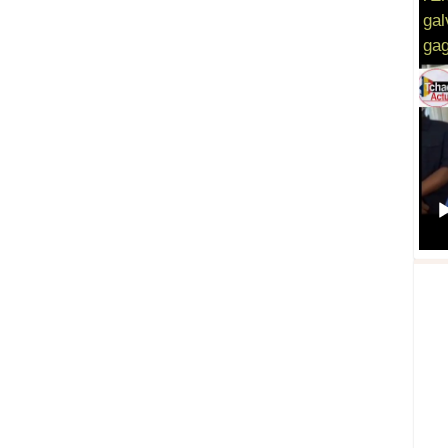
gal
gag