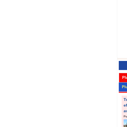
Pl
Pl
T
e
a
Pu