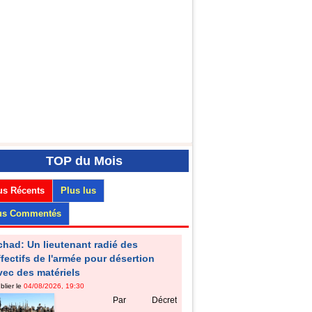
TOP
du Mois
us Récents
Plus lus
us Commentés
chad: Un lieutenant radié des
ffectifs de l'armée pour désertion
vec des matériels
blier le
04/08/2026, 19:30
Par Décret