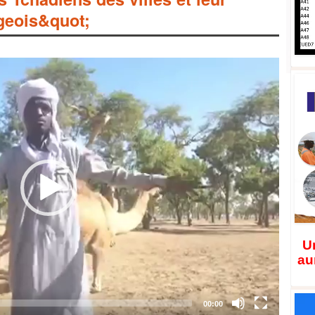
geois&quot;
Un
au