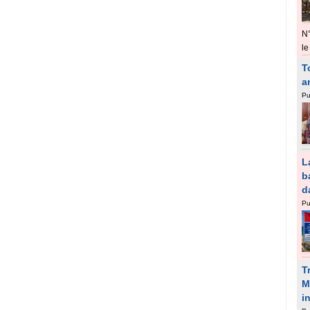
N
le
T
a
Pu
L
b
d
Pu
T
M
i