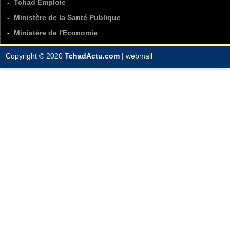
-
Tchad Emploie
-
Ministère de la Santé Publique
-
Ministère de l'Economie
Copyright © 2020
TchadActu.com
|
webmail